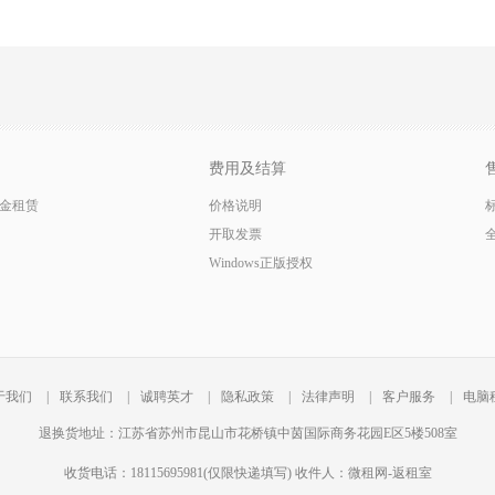
费用及结算
金租赁
价格说明
开取发票
Windows正版授权
于我们
|
联系我们
|
诚聘英才
|
隐私政策
|
法律声明
|
客户服务
|
电脑
退换货地址：江苏省苏州市昆山市花桥镇中茵国际商务花园E区5楼508室
收货电话：18115695981(仅限快递填写) 收件人：微租网-返租室