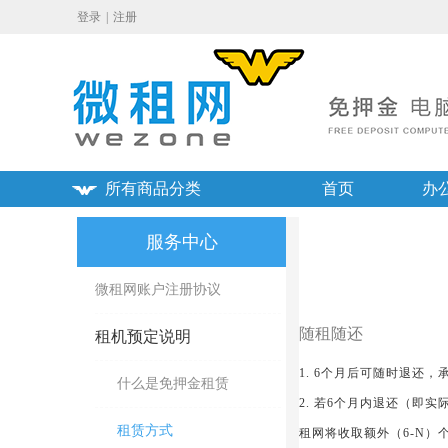
登录
|
注册
所有商品分类
首页
办
服务中心
微租网账户注册协议
随租随还
租机预定说明
1. 6个月后可随时退还
什么是免押金租赁
2. 若6个月内退还（即
租赁方式
租网将收取额外（6-N