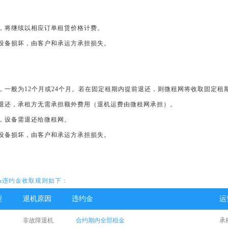
备，将继续以相应订单租赁价格计费。
的设备损坏，由客户和承运方承担损失。
期，一般为12个月或24个月。若在固定租期内提前退还，则微租网将收取固定
时退还，承租方无需承担额外费用（退机运费由微租网承担）。
时，设备需退还给微租网。
的设备损坏，由客户和承运方承担损失。
&违约金收取规则如下：
型
退机原因
违约金
运
非故障退机
合约期内全部租金
承