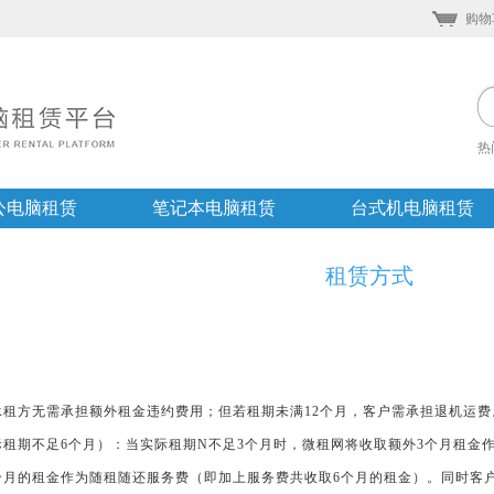
购物
热
公电脑租赁
笔记本电脑租赁
台式机电脑租赁
租赁方式
，承租方无需承担额外租金违约费用；但若租期未满12个月，客户需承担退机运费
实际租期不足6个月）：当实际租期N不足3个月时，微租网将收取额外3个月租金
）个月的租金作为随租随还服务费（即加上服务费共收取6个月的租金）。同时客