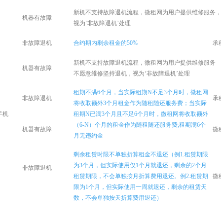
新机不支持故障退机流程，微租网为用户提供维修服务
机器有故障
视为‘非故障退机’处理
非故障退机
合约期内剩余租金的50%
承
新机不支持故障退机流程，
微租网
为用户提供维修服务
机器有故障
不愿意维修坚持退机，视为‘非故障退机’处理
租期不满6个月，当实际租期N不足3个月时，
微租网
非故障退机
承
将收取额外3个月租金作为随租随还服务费；当实际
手机
租期N已满3个月且不足6个月时，
微租网
将收取额外
（6-N）个月的租金作为随租随还服务费;租期满6个
机器有故障
微
月无违约金
剩余租赁时限不单独折算租金不退还（例1.租赁期限
为3个月，但实际使用仅1个月就退还，剩余的2个月
非故障退机
租赁期限，不会单独按月折算费用退还。例2.租赁期
微
限为1个月，但实际使用一周就退还，剩余的租赁天
数，不会单独按天折算费用退还）