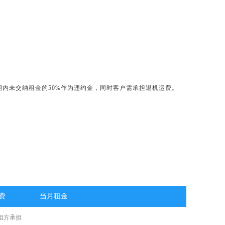
租期内未交纳租金的50%作为违约金，同时客户需承担退机运费。
费
当月租金
租方承担