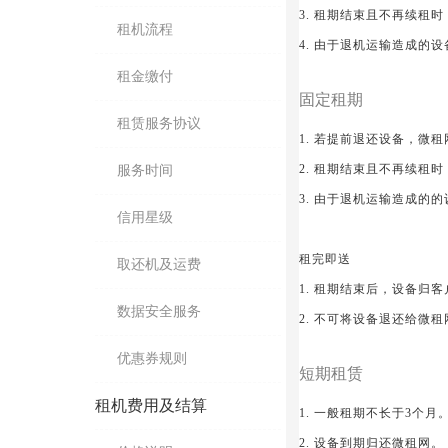
3. 租期结束且不再续租
租机流程
4. 由于退机运输造成的
租金缴付
固定租期
租赁服务协议
1. 若提前退还设备，微
2. 租期结束且不再续租
服务时间
3. 由于退机运输造成的
信用星级
租完即送
取还机及运费
1. 租期结束后，设备归
数据安全服务
2. 不可将设备退还给微
优惠券规则
短期租赁
租机费用及结算
1. 一般租期不长于3个月
2. 设备到期归还微租网。