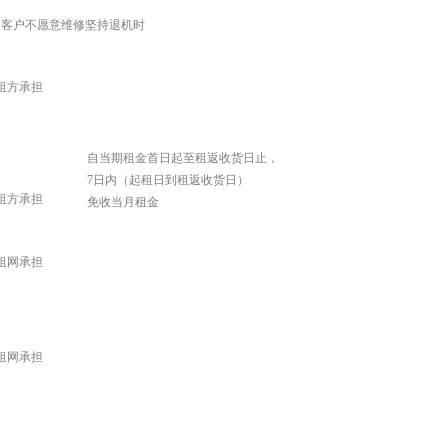
，客户不愿意维修坚持退机时
租方承担
自当期租金首日起至租返收货日止，
7日内（起租日到租返收货日）
租方承担
免收当月租金
租网
承担
租网
承担