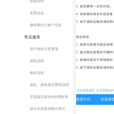
价格说明
3. 租赁费用一次性付清。
发票信息
4. 若租期结束未归还设
5. 由于退机运输造成的
微租网对公账户信息
售后服务
组合租赁
1. 前部分租期为固定租
用户签收注意事项
2. 超过固定租期后可随
3. 租期结束且不再续租
退机流程
4. 由于退机运输造成的
换机流程
退机、换机相关费用说明
【归还机器】当月的租金
非损鉴定标准&收费标准
租赁方式
机器类
部分非损案例图片展示