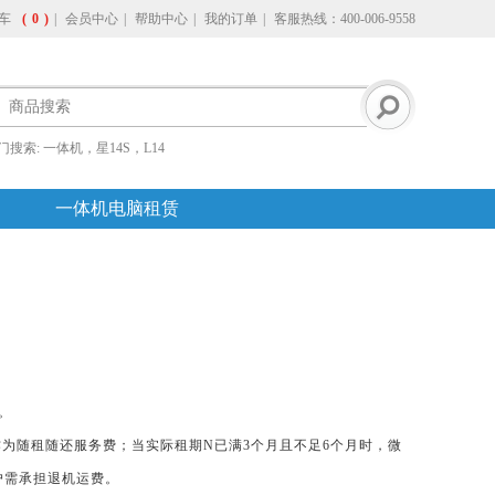
车
(
0
)
|
会员中心
|
帮助中心
|
我的订单
|
客服热线：400-006-9558
门搜索:
一体机，星14S，L14
一体机电脑租赁
。
作为随租随还服务费；当实际租期N已满3个月且不足6个月时，微
户需承担退机运费。