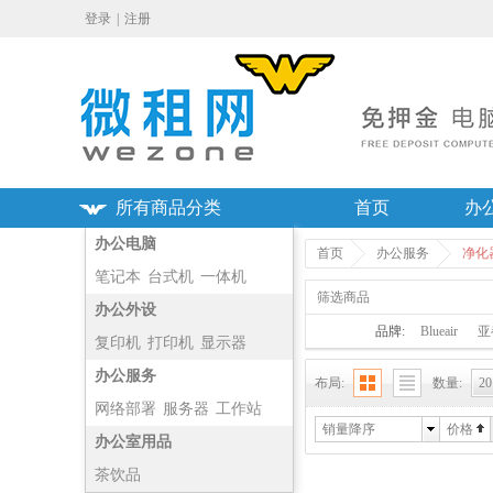
登录
|
注册
所有商品分类
首页
办
办公电脑
首页
办公服务
净化
笔记本
台式机
一体机
筛选商品
主机
办公外设
品牌:
Blueair
亚
复印机
打印机
显示器
投影仪
办公服务
布局:
数量:
20
网络部署
服务器
工作站
销量降序
价格
净化器
办公室用品
茶饮品