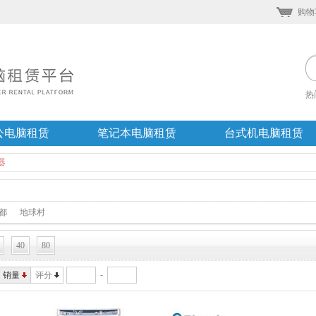
购物
热
公电脑租赁
笔记本电脑租赁
台式机电脑租赁
器
都
地球村
40
80
-
销量
评分