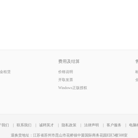
费用及结算
金租赁
价格说明
开取发票
Windows正版授权
于我们
|
联系我们
|
诚聘英才
|
隐私政策
|
法律声明
|
客户服务
|
电脑
退换货地址：江苏省苏州市昆山市花桥镇中茵国际商务花园E区5楼508室